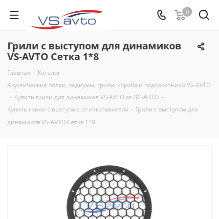
0
Грили с выступом для динамиков
VS-AVTO Сетка 1*8
Главная
-
Каталог
-
Акустические полки, подиумы, грили, короба и подлокотники VS-AVTO
-
Купить грили для динамиков VS-AVTO от ВС-АВТО
-
Купить грили с выступом от изготовителя
-
Грили с выступом для
динамиков VS-AVTO Сетка 1*8