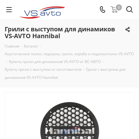
0
Грили с выступом для динамиков
VS-AVTO Hannibal
Главная
-
Каталог
-
Акустические полки, подиумы, грили, короба и подлокотники VS-AVTO
-
Купить грили для динамиков VS-AVTO от ВС-АВТО
-
Купить грили с выступом от изготовителя
-
Грили с выступом для
динамиков VS-AVTO Hannibal