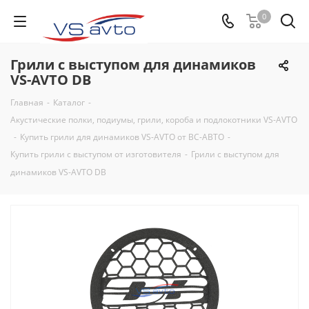
0
Грили с выступом для динамиков
VS-AVTO DB
Главная
-
Каталог
-
Акустические полки, подиумы, грили, короба и подлокотники VS-AVTO
-
Купить грили для динамиков VS-AVTO от ВС-АВТО
-
Купить грили с выступом от изготовителя
-
Грили с выступом для
динамиков VS-AVTO DB