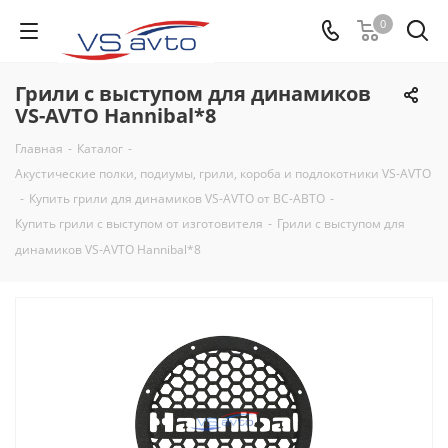
0
Грили с выступом для динамиков
VS-AVTO Hannibal*8
Главная
-
Каталог
-
Акустические полки, подиумы, грили, короба и подлокотники VS-AVTO
-
Купить грили для динамиков VS-AVTO от ВС-АВТО
-
Купить грили с выступом от изготовителя
-
Грили с выступом для
динамиков VS-AVTO Hannibal*8