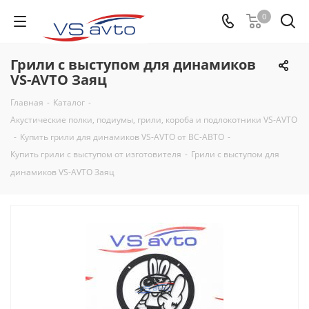
0
Грили с выступом для динамиков
VS-AVTO Заяц
Главная
-
Каталог
-
Акустические полки, подиумы, грили, короба и подлокотники VS-AVTO
-
Купить грили для динамиков VS-AVTO от ВС-АВТО
-
Купить грили с выступом от изготовителя
-
Грили с выступом для
динамиков VS-AVTO Заяц