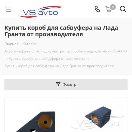
0
Купить короб для сабвуфера на Лада
Гранта от производителя
Главная
-
Каталог
-
Акустические полки, подиумы, грили, короба и подлокотники VS-AVTO
-
Купить короба для сабвуфера от изготовителя
-
Купить короб для сабвуфера на Лада Гранта от производителя
Фильтр