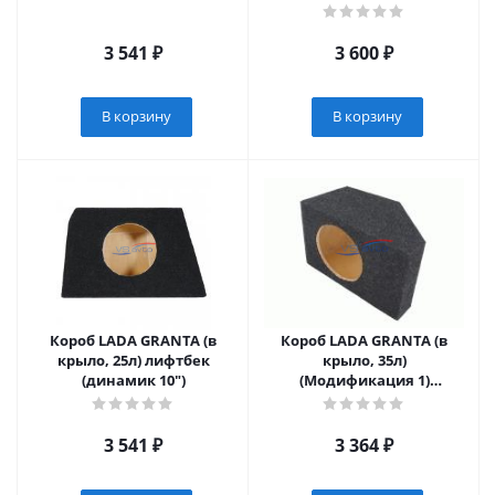
(динамик 10")
3 541
₽
3 600
₽
В корзину
В корзину
Короб LADA GRANTA (в
Короб LADA GRANTA (в
крыло, 25л) лифтбек
крыло, 35л)
(динамик 10")
(Модификация 1)
(динамик 12")
3 541
₽
3 364
₽