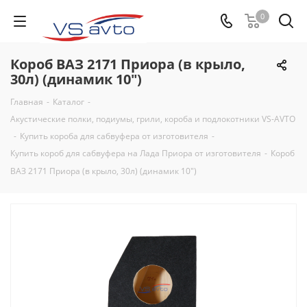
0
Короб ВАЗ 2171 Приора (в крыло,
30л) (динамик 10")
Главная
-
Каталог
-
Акустические полки, подиумы, грили, короба и подлокотники VS-AVTO
-
Купить короба для сабвуфера от изготовителя
-
Купить короб для сабвуфера на Лада Приора от изготовителя
-
Короб
ВАЗ 2171 Приора (в крыло, 30л) (динамик 10")