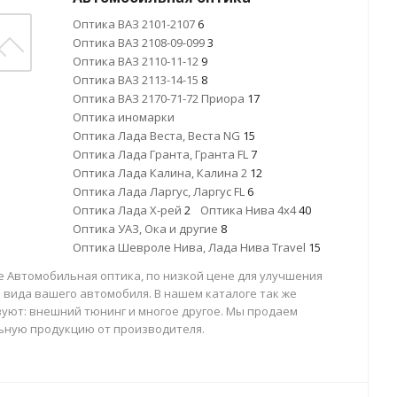
Оптика ВАЗ 2101-2107
6
Оптика ВАЗ 2108-09-099
3
Оптика ВАЗ 2110-11-12
9
Оптика ВАЗ 2113-14-15
8
Оптика ВАЗ 2170-71-72 Приора
17
Оптика иномарки
Оптика Лада Веста, Веста NG
15
Оптика Лада Гранта, Гранта FL
7
Оптика Лада Калина, Калина 2
12
Оптика Лада Ларгус, Ларгус FL
6
Оптика Лада Х-рей
2
Оптика Нива 4х4
40
Оптика УАЗ, Ока и другие
8
Оптика Шевроле Нива, Лада Нива Travel
15
е Автомобильная оптика, по низкой цене для улучшения
 вида вашего автомобиля. В нашем каталоге так же
вуют: внешний тюнинг и многое другое. Мы продаем
ьную продукцию от производителя.