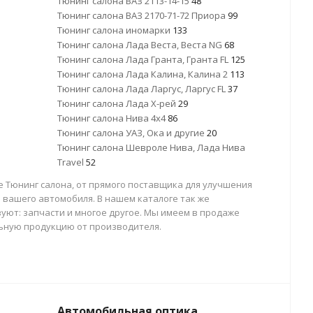
Тюнинг салона ВАЗ 2113-14-15
48
Тюнинг салона ВАЗ 2170-71-72 Приора
99
Тюнинг салона иномарки
133
Тюнинг салона Лада Веста, Веста NG
68
Тюнинг салона Лада Гранта, Гранта FL
125
Тюнинг салона Лада Калина, Калина 2
113
Тюнинг салона Лада Ларгус, Ларгус FL
37
Тюнинг салона Лада Х-рей
29
Тюнинг салона Нива 4х4
86
Тюнинг салона УАЗ, Ока и другие
20
Тюнинг салона Шевроле Нива, Лада Нива
Travel
52
е Тюнинг салона, от прямого поставщика для улучшения
 вашего автомобиля. В нашем каталоге так же
уют: запчасти и многое другое. Мы имеем в продаже
ьную продукцию от производителя.
Автомобильная оптика