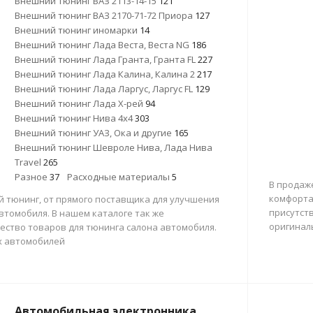
Внешний тюнинг ВАЗ 2113-14-15
121
Внешний тюнинг ВАЗ 2170-71-72 Приора
127
Внешний тюнинг иномарки
14
Внешний тюнинг Лада Веста, Веста NG
186
Внешний тюнинг Лада Гранта, Гранта FL
227
Внешний тюнинг Лада Калина, Калина 2
217
Внешний тюнинг Лада Ларгус, Ларгус FL
129
Внешний тюнинг Лада Х-рей
94
Внешний тюнинг Нива 4х4
303
Внешний тюнинг УАЗ, Ока и другие
165
Внешний тюнинг Шевроле Нива, Лада Нива
Travel
265
Разное
37
Расходные материалы
5
В продаж
комфорта
 тюнинг, от прямого поставщика для улучшения
присутств
втомобиля. В нашем каталоге так же
оригинал
ество товаров для тюнинга салона автомобиля.
х автомобилей
Автомобильная электронника