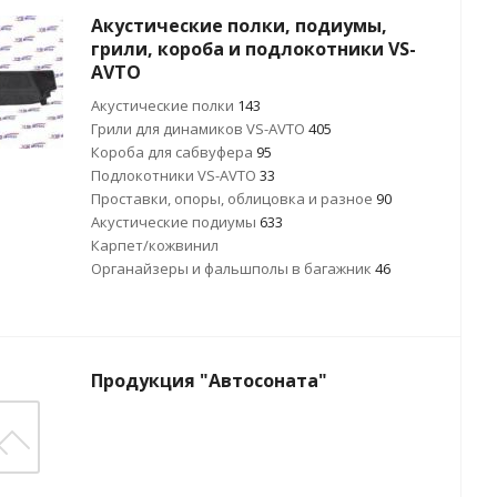
Акустические полки, подиумы,
грили, короба и подлокотники VS-
AVTO
Акустические полки
143
Грили для динамиков VS-AVTO
405
Короба для сабвуфера
95
Подлокотники VS-AVTO
33
Проставки, опоры, облицовка и разное
90
Акустические подиумы
633
Карпет/кожвинил
Органайзеры и фальшполы в багажник
46
Продукция "Автосоната"