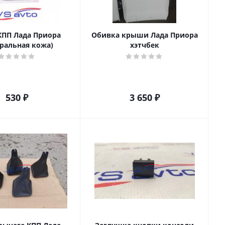
КПП Лада Приора
Обивка крыши Лада Приора
уральная кожа)
хэтчбек
530
₽
3 650
₽