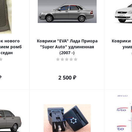
к нового
Коврики "EVA" Лада Приора
Коврики 
нием ромб
"Super Auto" удлиненная
унив
 седан
(2007 -)
₽
2 500
₽