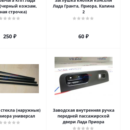
рычага КПП Лада
Заглушка кнопки консоли
(черный кожзам,
Лада Гранта, Приора, Калина
ная строчка)
2
250
₽
60
₽
 стекла (наружные)
Заводская внутренняя ручка
риора универсал
передней пассажирской
двери Лада Приора