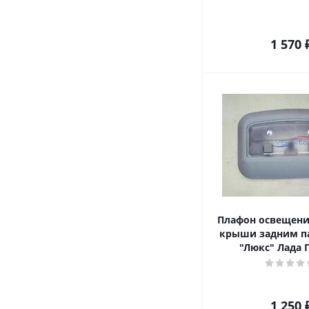
1 570
Плафон освещени
крыши задним п
"Люкс" Лада 
1 250