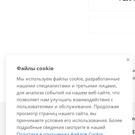
Файлы cookie
Внешний тюнинг помо
спойлера, решетки ра
Мы используем файлы cookie, разработанные
нашими специалистами и третьими лицами,
для анализа событий на нашем веб-сайте, что
позволяет нам улучшать взаимодействие с
пользователями и обслуживание. Продолжая
просмотр страниц нашего сайта, вы
Наши конт
2026 © Интернет-магазин
принимаете условия его использования. Более
автозапчастей - www.vsavto.com.
подробные сведения смотрите в нашей
+7 (848
Политике в отношении файлов Cookie
.