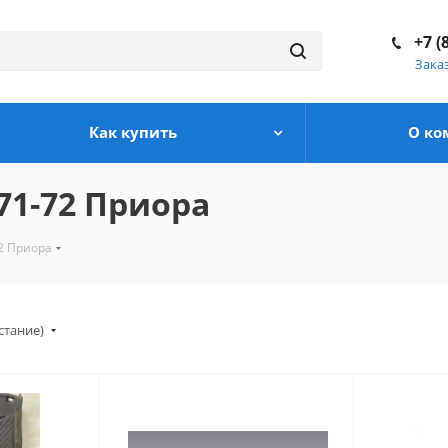
+7 (
Зака
Как купить
О ко
71-72 Приора
2 Приора
стание)