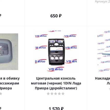
Артикул: 
₽
650
₽
я в обивку
Центральная консоль
Накладк
ассажирам
матовая (черная) 1DIN Лада
Л
Приора
Приора (дорейсталинг)
₽
1 570
₽