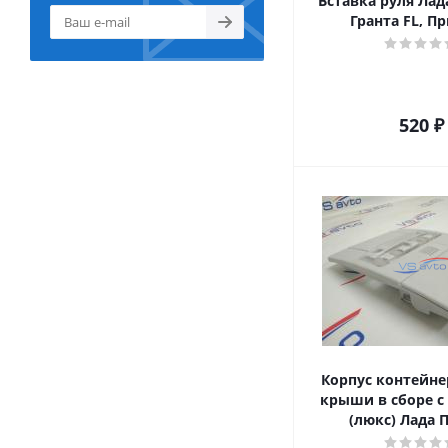
Вставка руля Лад
Гранта FL, П
520
₽
Корпус контейне
крыши в сборе с
(люкс) Лада 