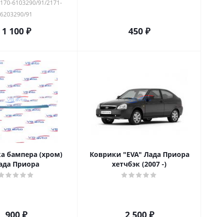
2170-6103290/91/2171-
6203290/91
1 100
₽
450
₽
а бампера (хром)
Коврики "EVA" Лада Приора
ада Приора
хетчбэк (2007 -)
900
₽
2 500
₽