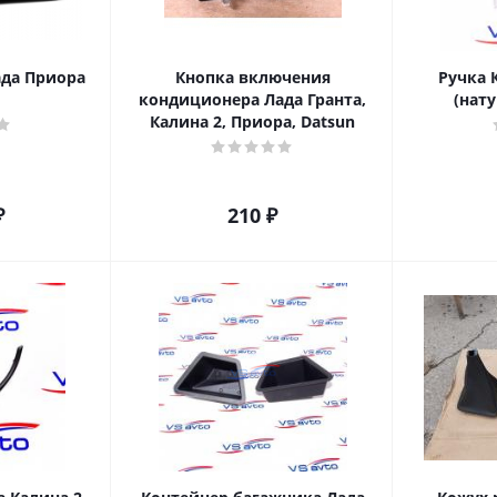
ада Приора
Кнопка включения
Ручка 
кондиционера Лада Гранта,
(нат
Калина 2, Приора, Datsun
₽
210
₽