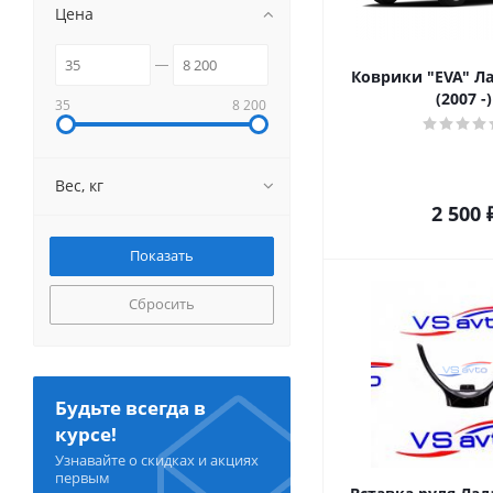
Цена
Коврики "EVA" Л
(2007 -)
35
8 200
Вес, кг
2 500
Сбросить
Будьте всегда в
курсе!
Узнавайте о скидках и акциях
первым