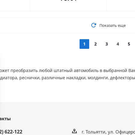
Показать еще
1
2
3
4
5
жет преобразить любой штатный автомобиль в выбранной Вами 
диатора, реснички, различные накладки, молдинги, дефлекторы и
акты
2) 622-122
г. Тольятти, ул. Офицерс