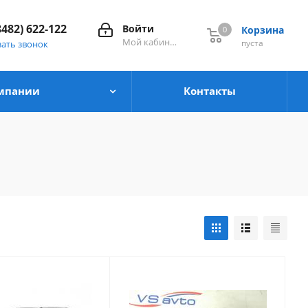
8482) 622-122
Войти
Корзина
0
0
Мой кабинет
пуста
зать звонок
мпании
Контакты