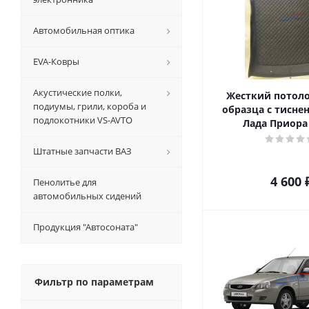
Автомобильная оптика
EVA-Ковры
Акустические полки,
Жесткий потоло
подиумы, грили, короба и
образца с тисне
подлокотники VS-AVTO
Лада Приора
Штатные запчасти ВАЗ
4 600
Пенолитье для
автомобильных сидений
Продукция "Автосоната"
Фильтр по параметрам