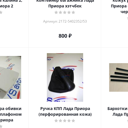
а Калина 2,
Контейнер багажника Лада
Кожух 
риора 2
Приора хэтчбек
Приора 
чер
Артикул: 2172-5402352/53
800
₽
ра обивки
Ручка КПП Лада Приора
Бархотки
 плафоном
(перфорированная кожа)
Лада П
Приора