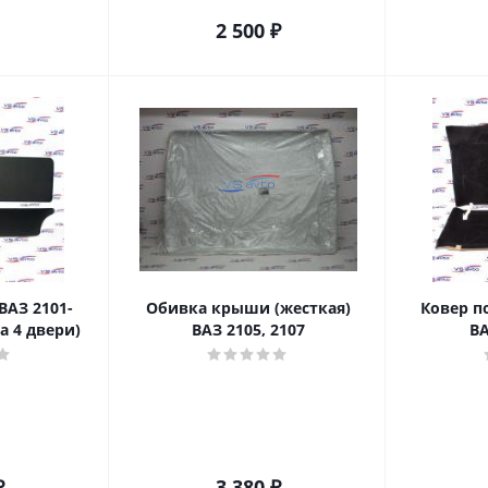
2 500
₽
ВАЗ 2101-
Обивка крыши (жесткая)
Ковер п
а 4 двери)
ВАЗ 2105, 2107
ВА
₽
3 380
₽