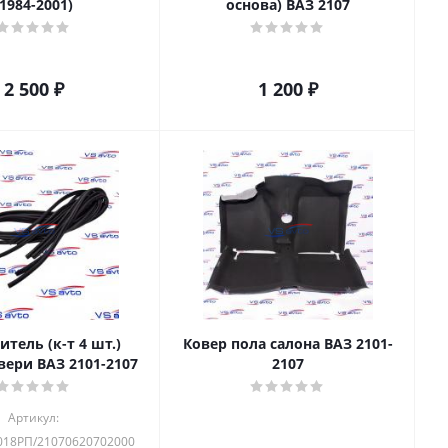
(1984-2001)
основа) ВАЗ 2107
2 500
₽
1 200
₽
тель (к-т 4 шт.)
Ковер пола салона ВАЗ 2101-
вери ВАЗ 2101-2107
2107
Артикул:
018РП/21070620702000