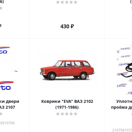
6)
₽
430
₽
ки двери
Коврики "EVA" ВАЗ 2102
Уплотни
АЗ 2107
(1971-1986)
проёма д
10519700
210706107