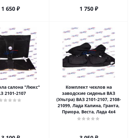
1 650
₽
1 750
₽
ола салона "Люкс"
Комплект чехлов на
З 2101-2107
заводские сиденья ВАЗ
(Ультра) ВАЗ 2101-2107, 2108-
21099, Лада Калина, Гранта,
Приора, Веста, Лада 4х4
3 100
₽
3 050
₽