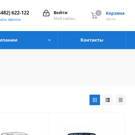
8482) 622-122
Войти
Корзина
0
0
Мой кабинет
пуста
зать звонок
мпании
Контакты