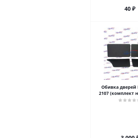
40
₽
Обивка дверей 
2107 (комплект н
3 000