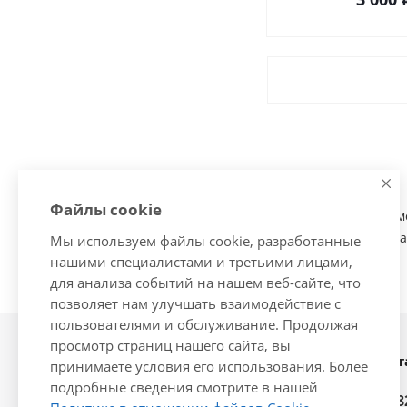
Файлы cookie
Внешний тюнинг помо
спойлера, решетки ра
Мы используем файлы cookie, разработанные
нашими специалистами и третьими лицами,
для анализа событий на нашем веб-сайте, что
позволяет нам улучшать взаимодействие с
пользователями и обслуживание. Продолжая
просмотр страниц нашего сайта, вы
Наши конт
2026 © Интернет-магазин
принимаете условия его использования. Более
автозапчастей - www.vsavto.com.
подробные сведения смотрите в нашей
+7 (848