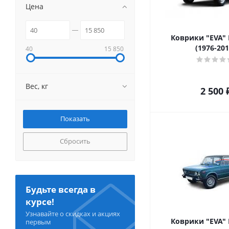
Цена
Коврики "EVA" 
(1976-201
40
15 850
Вес, кг
2 500
Сбросить
Будьте всегда в
курсе!
Узнавайте о скидках и акциях
Коврики "EVA" 
первым