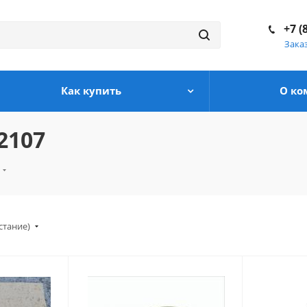
+7 (
Зака
Как купить
О ко
2107
стание)