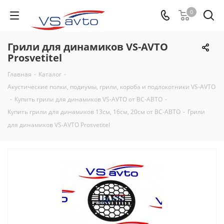
0
Грили для динамиков VS-AVTO
Prosvetitel
Главная
-
Каталог
-
Акустические полки, подиумы, грили, короба и подлокотники VS-AVTO
-
Купить грили для динамиков VS-AVTO от ВС-АВТО
-
Купить грили для динамиков 13см, 16см, 20см от ВС-АВТО
-
Грили
для динамиков VS-AVTO Prosvetitel