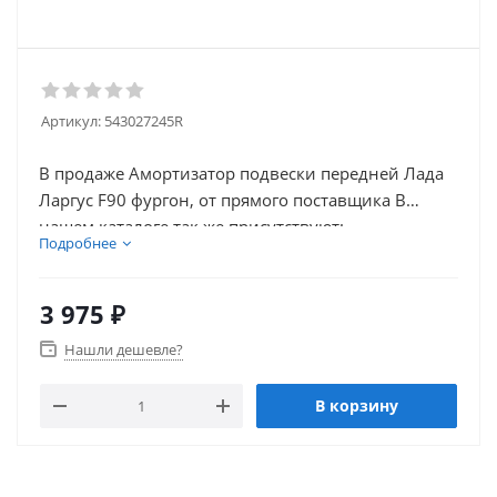
Артикул:
543027245R
В продаже Амортизатор подвески передней Лада
Ларгус F90 фургон, от прямого поставщика В
нашем каталоге так же присутствуют:
Подробнее
электрооборудование и многое другое для
восстановления вашего автомобиля Мы продаем
оригинальную продукцию от производителя.
3 975
₽
Нашли дешевле?
В корзину