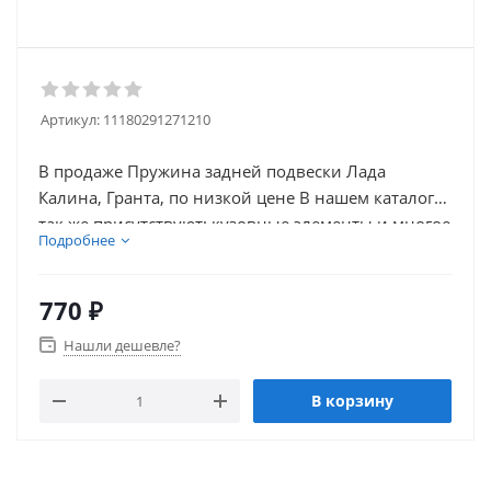
Артикул:
11180291271210
В продаже Пружина задней подвески Лада
Калина, Гранта, по низкой цене В нашем каталоге
так же присутствуют: кузовные элементы и многое
Подробнее
другое для восстановления вашего автомобиля
Мы продаем оригинальную продукцию от
производителя.
770
₽
Нашли дешевле?
В корзину