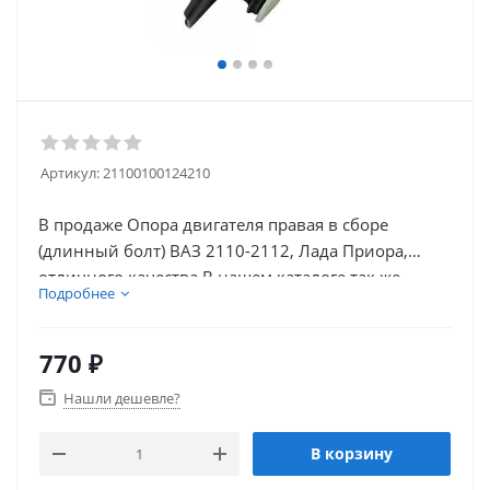
Артикул:
21100100124210
В продаже Опора двигателя правая в сборе
(длинный болт) ВАЗ 2110-2112, Лада Приора,
отличного качества В нашем каталоге так же
Подробнее
присутствуют: электрооборудование и многое
другое для обслуживания вашего автомобиля Мы
имеем в продаже оригинальную продукцию от
770
₽
производителя.
Нашли дешевле?
В корзину