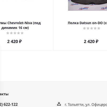
мы Chevrolet-Niva (под
Полка Datsun on-DO (с
динамик 16 см)
2 420
₽
2 420
₽
акты
2) 622-122
г. Тольятти, ул. Офицерс