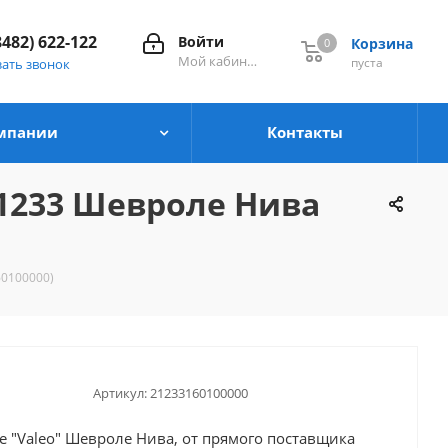
8482) 622-122
Войти
Корзина
0
0
Мой кабинет
пуста
зать звонок
мпании
Контакты
1233 Шевроле Нива
0100000)
Артикул:
21233160100000
е "Valeo" Шевроле Нива, от прямого поставщика