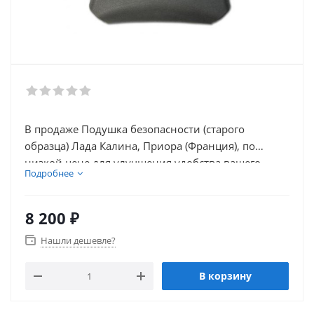
В продаже Подушка безопасности (старого
образца) Лада Калина, Приора (Франция), по
низкой цене для улучшения удобства вашего
Подробнее
автомобиля. В нашем каталоге так же присутствует
множество товаров для внешнего тюнинга
автомобиля.
8 200
₽
Нашли дешевле?
В корзину