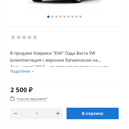
В продаже Коврики "EVA" Лада Веста SW
(комплектация с верхним багажником на
фальшпол) 2017 -, от прямого поставщика для
Подробнее
улучшения комфорта вашего автомобиля. В
нашем каталоге так же присутствует множество
товаров для внешнего тюнинга автомобиля.
2 500
₽
Нашли дешевле?
В корзину