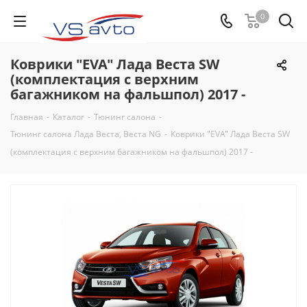
0
Коврики "EVA" Лада Веста SW
(комплектация с верхним
багажником на фальшпол) 2017 -
Главная
-
Каталог
-
Тюнинг салона
-
Тюнинг салона Лада Веста, Веста NG
-
Коврики "EVA" Лада Веста SW
(комплектация с верхним багажником на фальшпол) 2017 -