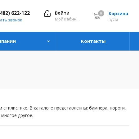
8482) 622-122
Войти
Корзина
0
0
Мой кабинет
пуста
ать звонок
мпании
Контакты
тилистике. В каталоге представленны: бампера, пороги,
многое другое. ​