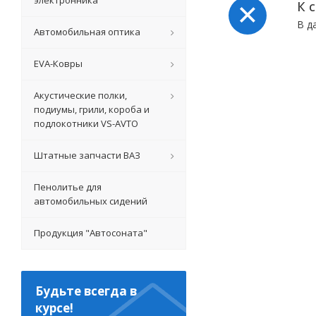
электронника
К 
В д
Автомобильная оптика
EVA-Ковры
Акустические полки,
подиумы, грили, короба и
подлокотники VS-AVTO
Штатные запчасти ВАЗ
Пенолитье для
автомобильных сидений
Продукция "Автосоната"
Будьте всегда в
курсе!