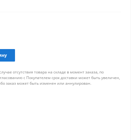
аров для внешнего тюнинга автомобиля.
ину
случае отсутствия товара на складе в момент заказа, по
огласованию с Покупателем срок доставки может быть увеличен,
ибо заказ может быть изменен или аннулирован.