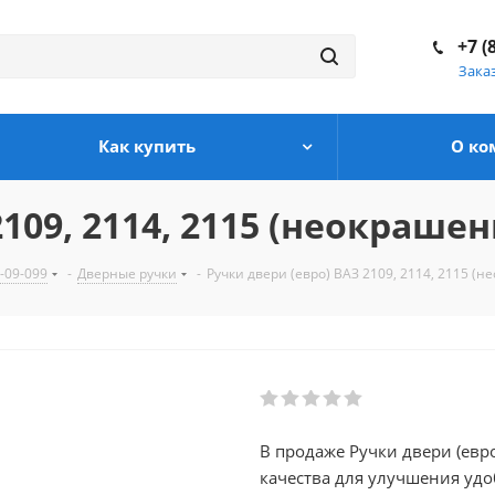
+7 (
Зака
Как купить
О ко
109, 2114, 2115 (неокраше
-09-099
-
Дверные ручки
-
Ручки двери (евро) ВАЗ 2109, 2114, 2115 (
В продаже Ручки двери (евр
качества для улучшения удобства вашего