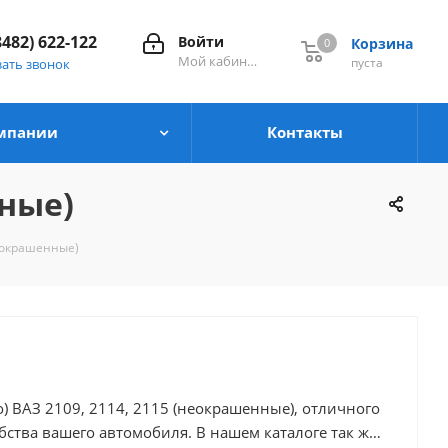
8482) 622-122
Войти
Корзина
0
0
Мой кабинет
пуста
зать звонок
мпании
Контакты
нные)
неокрашенные)
о) ВАЗ 2109, 2114, 2115 (неокрашенные), отличного
 автомобиля. В нашем каталоге так же