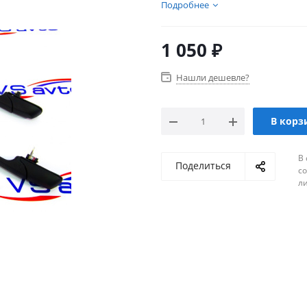
присутствует множество тов
Подробнее
1 050
₽
Нашли дешевле?
В корз
В 
Поделиться
с
л