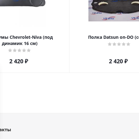
мы Chevrolet-Niva (под
Полка Datsun on-DO (с
динамик 16 см)
2 420
₽
2 420
₽
акты