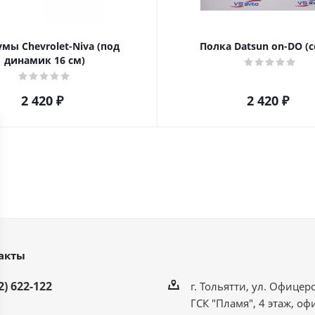
мы Chevrolet-Niva (под
Полка Datsun on-DO (с
динамик 16 см)
2 420
₽
2 420
₽
акты
2) 622-122
г. Тольятти, ул. Офицерс
ГСК "Пламя", 4 этаж, оф