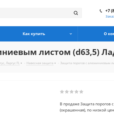
+7 (
Зака
Как купить
О ко
иевым листом (d63,5) Лада
с, Ларгус FL
-
Навесная защита
-
Защита порогов с алюминиевым лист
В продаже Защита порогов с
(окрашенная), по низкой це