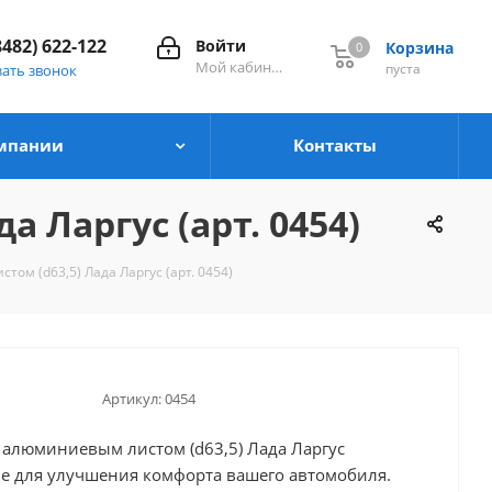
8482) 622-122
Войти
Корзина
0
0
Мой кабинет
пуста
зать звонок
мпании
Контакты
 Ларгус (арт. 0454)
ом (d63,5) Лада Ларгус (арт. 0454)
Артикул:
0454
 алюминиевым листом (d63,5) Лада Ларгус
не для улучшения комфорта вашего автомобиля.