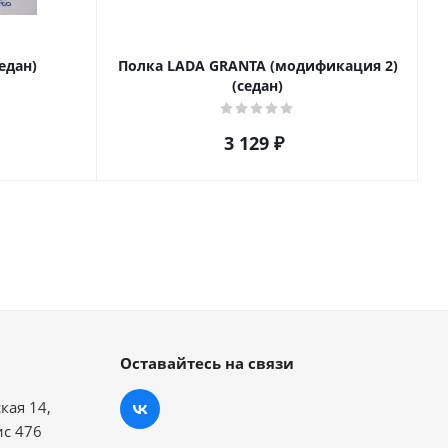
едан)
Полка LADA GRANTA (модификация 2)
(седан)
3 129
₽
Оставайтесь на связи
кая 14,
ис 476