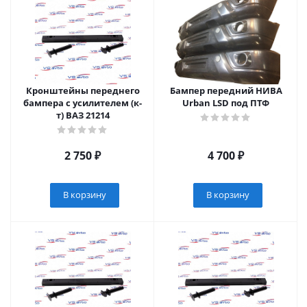
Кронштейны переднего
Бампер передний НИВА
бампера с усилителем (к-
Urban LSD под ПТФ
т) ВАЗ 21214
2 750
₽
4 700
₽
В корзину
В корзину