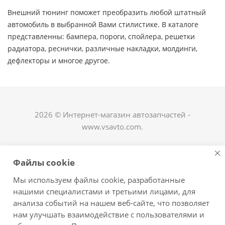
Внешний тюнинг поможет преобразить любой штатный
автомобиль в выбранной Вами стилистике. В каталоге
представленны: бампера, пороги, спойлера, решетки
радиатора, реснички, различные накладки, молдинги,
дефлекторы и многое другое. ​
2026 © Интернет-магазин автозапчастей -
www.vsavto.com.
Наши контакты
Файлы cookie
+7 (8482) 622-122
Мы используем файлы cookie, разработанные
avtovs@yandex.ru
нашими специалистами и третьими лицами, для
анализа событий на нашем веб-сайте, что позволяет
г. Тольятти, ул. Офицерская 14, ГСК "Пламя", 4
нам улучшать взаимодействие с пользователями и
этаж, офис 476