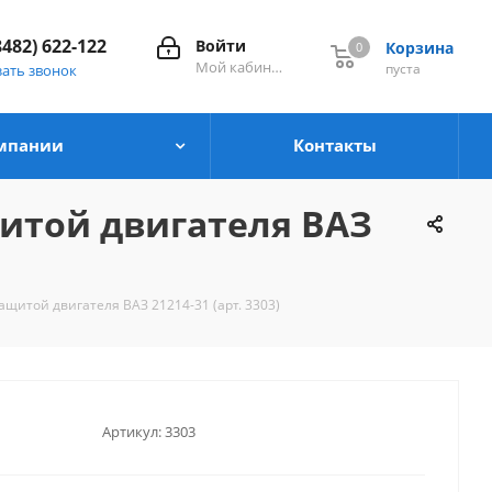
8482) 622-122
Войти
Корзина
0
0
Мой кабинет
пуста
зать звонок
мпании
Контакты
ащитой двигателя ВАЗ
защитой двигателя ВАЗ 21214-31 (арт. 3303)
Артикул:
3303