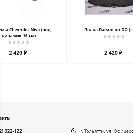
мы Chevrolet-Niva (под
Полка Datsun on-DO (с
динамик 16 см)
2 420
₽
2 420
₽
акты
2) 622-122
г. Тольятти, ул. Офицерс