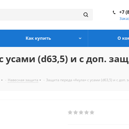
+7 (
Зака
Как купить
О ко
 усами (d63,5) и c доп. з
-
Навесная защита
-
Защита переда «Акула» с усами (d63,5) и c доп. 