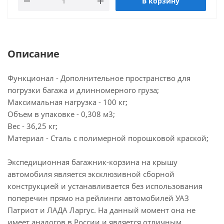
В корзину
136*55*11 вес 22,15 кг Внимание!!! Без поперечин
корзина устанавливается только на
оригинальные рейлинги автомобиля ЛАДА Ларгус
и на оригинальные рейлинги автомобиля УАЗ
Описание
Патриот. Комплект кронштейн креплений к
рейлингам для Багажника-корзины (4 шт.) (ППК) на
Функционал - Дополнительное пространство для
крышу автомобиля - приобретается отдельно.
погрузки багажа и длинномерного груза;
Максимальная нагрузка - 100 кг;
Объем в упаковке - 0,308 м3;
Вес - 36,25 кг;
Материал - Сталь с полимерной порошковой краской;
Экспедиционная багажник-корзина на крышу
автомобиля является эксклюзивной сборной
конструкцией и устанавливается без использования
поперечин прямо на рейлинги автомобилей УАЗ
Патриот и ЛАДА Ларгус. На данный момент она не
имеет аналогов в России и является отличным