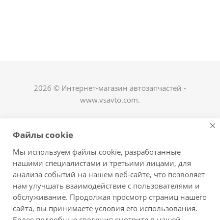
2026 © Интернет-магазин автозапчастей -
www.vsavto.com.
Наши контакты
Файлы cookie
+7 (8482) 622-122
Мы используем файлы cookie, разработанные
avtovs@yandex.ru
нашими специалистами и третьими лицами, для
анализа событий на нашем веб-сайте, что позволяет
г. Тольятти, ул. Офицерская 14, ГСК "Пламя", 4
нам улучшать взаимодействие с пользователями и
этаж, офис 476
обслуживание. Продолжая просмотр страниц нашего
Оставайтесь на связи
сайта, вы принимаете условия его использования.
Более подробные сведения смотрите в нашей