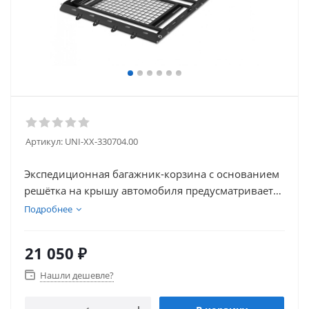
Артикул:
UNI-XX-330704.00
Экспедиционная багажник-корзина с основанием
решётка на крышу автомобиля предусматривает
транспортировку длинномерных и негабаритных
Подробнее
грузов. Универсальные крепления корзины
подходят ко всем маркам и моделям легковых
21 050
₽
автомобилей оборудованных рейлингами и
поперечинами. Корзина поставляется в
Нашли дешевле?
разобранном виде и включает в себя два
отдельных тарных места : 211*13*12, вес 14,75 кг.