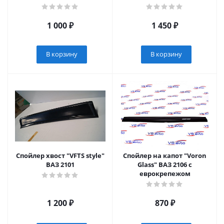
1 000
₽
1 450
₽
В корзину
В корзину
Спойлер хвост "VFTS style"
Спойлер на капот "Voron
ВАЗ 2101
Glass" ВАЗ 2106 с
еврокрепежом
1 200
₽
870
₽