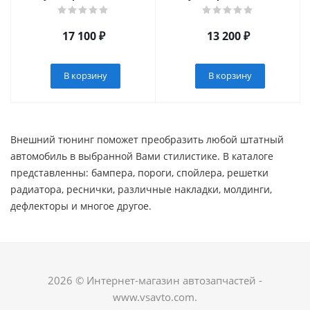
основанием-решетка
основанием-решетка
(ППК) 2100х1100мм под
(ППК) 1630х1100мм под
попереч на крышу
поперечины на крышу
17 100
₽
13 200
₽
автомобиля (UNI-XX-
автомобиля (UNI-XX-
330703.00)
330708.00)
В корзину
В корзину
Внешний тюнинг поможет преобразить любой штатный
автомобиль в выбранной Вами стилистике. В каталоге
представленны: бампера, пороги, спойлера, решетки
радиатора, реснички, различные накладки, молдинги,
дефлекторы и многое другое. ​
2026 © Интернет-магазин автозапчастей -
www.vsavto.com.