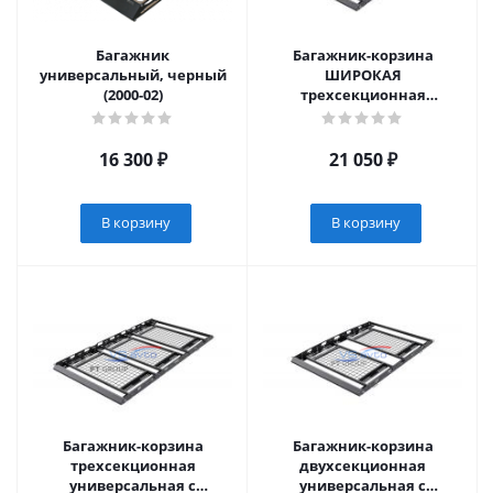
Багажник
Багажник-корзина
универсальный, черный
ШИРОКАЯ
(2000-02)
трехсекционная
универсальная с
основанием решетка
(ППК) 2100х1300мм (UNI-
16 300
₽
21 050
₽
XX-330704.00)
В корзину
В корзину
Багажник-корзина
Багажник-корзина
трехсекционная
двухсекционная
универсальная с
универсальная с