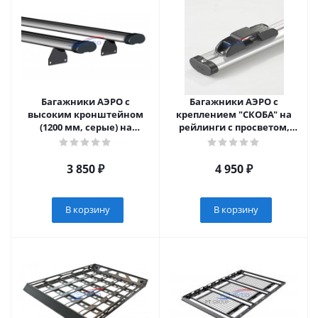
Багажники АЭРО с
Багажники АЭРО с
высоким кронштейном
креплением "СКОБА" на
(1200 мм, серые) на
рейлинги с просветом,
рейлинги АПС с боковым
серые, 1200 мм (2030-А12-
резьбовым креплением
05-11)
(2060-А12-1-11)
3 850
₽
4 950
₽
В корзину
В корзину