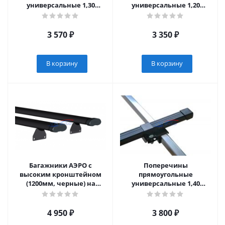
универсальные 1,30
универсальные 1,20
(10010111)
(10010110)
3 570
₽
3 350
₽
В корзину
В корзину
Багажники АЭРО с
Поперечины
высоким кронштейном
прямоугольные
(1200мм, черные) на
универсальные 1,40
рейлинги АПС с пазом
(10010112)
(2050-А12-1-02)
4 950
₽
3 800
₽